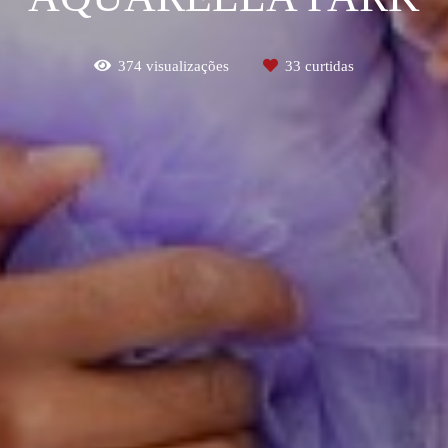
374
visualizações
33
curtidas